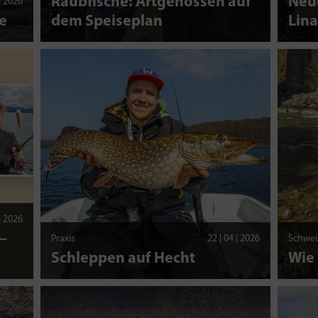
Raubfische: Artgenossen auf
Neue
 | 2026
e
dem Speiseplan
Lina
 | 2026
–
Praxis
22 | 04 | 2026
Schwei
Schleppen auf Hecht
Wie 