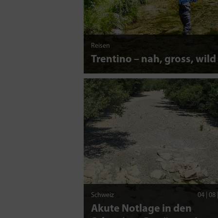
Reisen
Trentino – nah, gross, wild
Schweiz
04 | 08
Akute Notlage in den