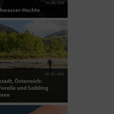
10 | 06 | 2026
chwasser-Hechte
29 | 05 | 2026
tadt, Österreich:
orelle und Saibling
nen