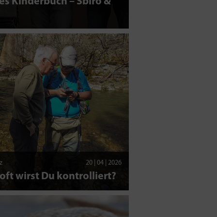
s Kinderbuch – Sbiro &
z
20 | 04 | 2026
oft wirst Du kontrolliert?