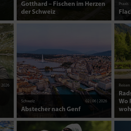
d
Gotthard – Fischen im Herzen
Praxis
der Schweiz
Fla
 | 2026
Reisen
Rads
Wo F
Schweiz
02 | 06 | 2026
Abstecher nach Genf
woh