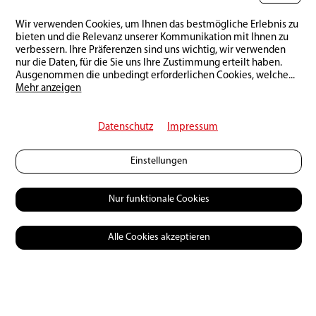
zu hoffen und ansonsten die gewaltige Bergwelt
Wir verwenden Cookies, um Ihnen das bestmögliche Erlebnis zu
auf uns einwirken zu lassen. Man hört die
bieten und die Relevanz unserer Kommunikation mit Ihnen zu
Murmeltiere pfeifen, ab und zu kollern Steine in
verbessern. Ihre Präferenzen sind uns wichtig, wir verwenden
nur die Daten, für die Sie uns Ihre Zustimmung erteilt haben.
einer Geröllhalde, der Himmel ist weit und die
Ausgenommen die unbedingt erforderlichen Cookies, welche
...
Bergreihen verschwinden im fernen Dunst der
Mehr anzeigen
Augustluft. Bald kommt uns eine Rinderherde
besuchen, welche den Bergsee als Tränke benutzt.
Datenschutz
Impressum
Einstellungen
Nur funktionale Cookies
Alle Cookies akzeptieren
Spiegelglatter See weit weg von der Hektik des Alltags: