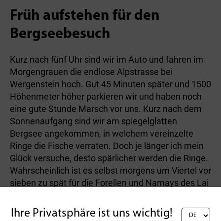
Früh aufstehen für den
Bergseebesuch
Kurz nach fünf Uhr sind wir im Auto und fahren im
Morgengrauen die endlose Alpstrasse bei
Wergenstein hoch. Gut 45 Minuten später und 1500
Höhenmeter höher parkieren wir und haben noch
eine gute Stunde Marsch vor uns. Kurz nach dem
Sonnenaufgang sind wir am spiegelglatten
Bergsee angekommen, in welchem vereinzelte
Ringe die Fische verraten. Doch je länger ich mein
Glück versuche, desto spärlicher werden die Ringe.
Wahrscheinlich ist es selbst morgens um Viertel vor
sieben zu spät für die Forellen und Namays des Lai
Grand. So bleibt uns nichts anderes übrig, als mit
einer Petflaschen-Reuse gefangene Elritzen am
Ihre Privatsphäre ist uns wichtig!
System anzubieten und dabei auf den Lucky Punch