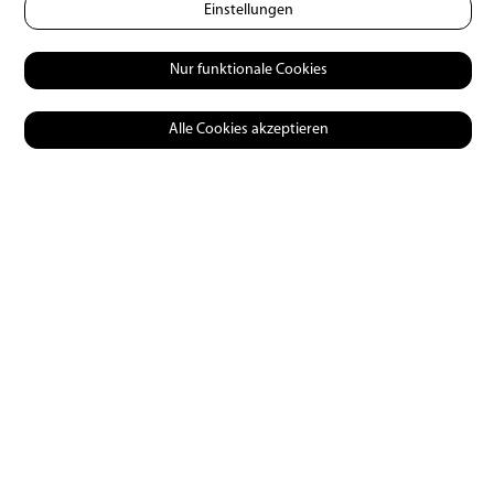
Einstellungen
Nur funktionale Cookies
Alle Cookies akzeptieren
Die Äschen in der Adda sind nicht besonders zahlreich,
können jedoch richtig gross werden.
Fischer-Info
Im
in Le Prese können die
Hotel La Romantica
Lizenzen für die Gewässer von Unione Pesca
Sondrio einschliesslich der Adda gelöst werden.
Auch die Vermittlung von Guides (englisch- und
italienischsprechend) übernimmt das Team vom La