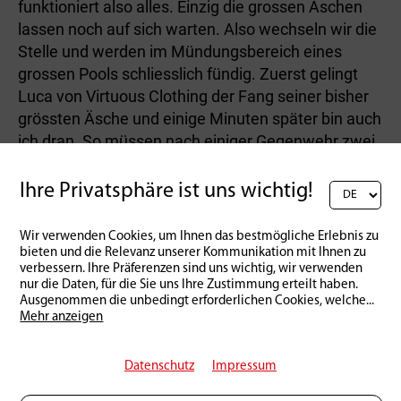
funktioniert also alles. Einzig die grossen Äschen
lassen noch auf sich warten. Also wechseln wir die
Stelle und werden im Mündungsbereich eines
grossen Pools schliesslich fündig. Zuerst gelingt
Luca von Virtuous Clothing der Fang seiner bisher
grössten Äsche und einige Minuten später bin auch
ich dran. So müssen nach einiger Gegenwehr zwei
prächtige Äschen den Fototermin über sich
ergehen lassen, beide über 50 Zentimeter lang.
Ihre Privatsphäre ist uns wichtig!
Schliesslich stehe ich nach zweieinhalb Tagen
Wir verwenden Cookies, um Ihnen das bestmögliche Erlebnis zu
Fischen überglücklich am Wasser und muss an die
bieten und die Relevanz unserer Kommunikation mit Ihnen zu
bevorstehende Rückreise denken. Schade, denn an
verbessern. Ihre Präferenzen sind uns wichtig, wir verwenden
nur die Daten, für die Sie uns Ihre Zustimmung erteilt haben.
diesem Fluss könnte man sich noch richtig lange
Ausgenommen die unbedingt erforderlichen Cookies, welche
...
vertun.
Mehr anzeigen
Datenschutz
Impressum