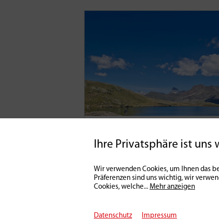
Praxis
Ultralight mal anders
Ihre Privatsphäre ist uns 
18 | 09 | 2025
0
Wir verwenden Cookies, um Ihnen das be
Präferenzen sind uns wichtig, wir verwe
Cookies, welche
...
Mehr anzeigen
Datenschutz
Impressum
© 2026 Petri Heil