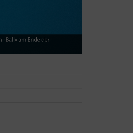
n «Ball» am Ende der
3. Binde der Länge 
Dubbingkugel stehe