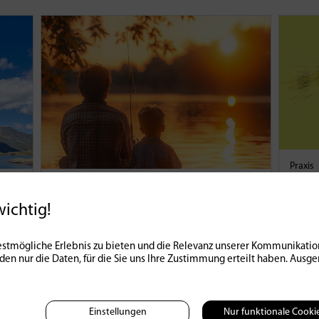
Praxis
Trou
Schweiz
SaNa für alle?
Leck
wichtig!
4935
01 | 05 | 2024
5
7912
14 | 03
stmögliche Erlebnis zu bieten und die Relevanz unserer Kommunikation
nden nur die Daten, für die Sie uns Ihre Zustimmung erteilt haben. Au
Einstellungen
Nur funktionale Cooki
Mediada