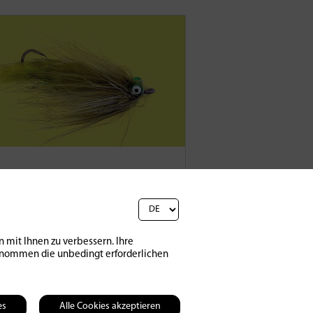
t Intruder
| Ein kleiner
erbissen für Forellen
 | 2023
0
8334
 mit Ihnen zu verbessern. Ihre
sgenommen die unbedingt erforderlichen
es
Alle Cookies akzeptieren
ten
Kontakt
AGB
Datenschutzerklärung
Impressum