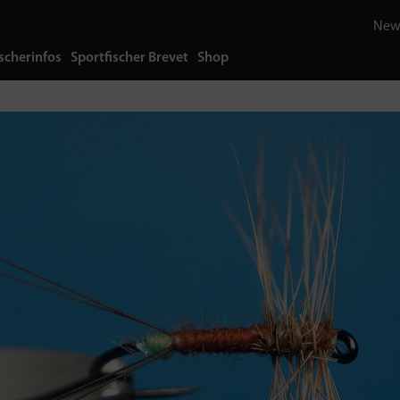
News
scherinfos
Sportfischer Brevet
Shop