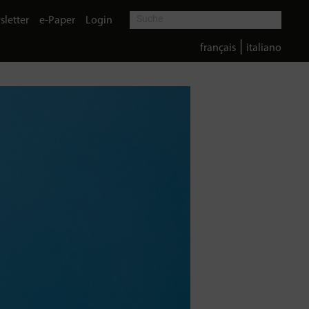
letter
e-Paper
Login
|
français
italiano