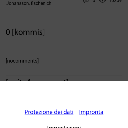
0
10259
Johansson
fischen.ch
,
0 [kommis]
[nocomments]
[writeAcomment]
Protezione dei dati
Impronta