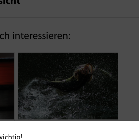
sicht
h interessieren:
Praxis | Reisen
Faszination Bass
– Teil 1
wichtig!