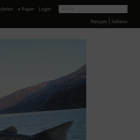
letter
e-Paper
Login
|
français
italiano