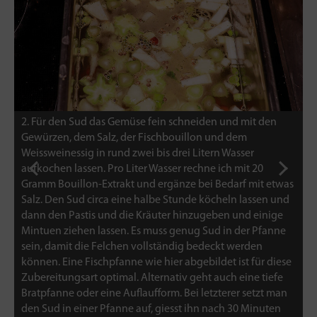
2. Für den Sud das Gemüse fein schneiden und mit den
3
t
Gewürzen, dem Salz, der Fischbouillon und dem
e
Weissweinessig in rund zwei bis drei Litern Wasser
a
aufkochen lassen. Pro Liter Wasser rechne ich mit 20
a
Gramm Bouillon-Extrakt und ergänze bei Bedarf mit etwas
F
Salz. Den Sud circa eine halbe Stunde köcheln lassen und
dann den Pastis und die Kräuter hinzugeben und einige
Mintuen ziehen lassen. Es muss genug Sud in der Pfanne
sein, damit die Felchen vollständig bedeckt werden
können. Eine Fischpfanne wie hier abgebildet ist für diese
Zubereitungsart optimal. Alternativ geht auch eine tiefe
Bratpfanne oder eine Auflaufform. Bei letzterer setzt man
den Sud in einer Pfanne auf, giesst ihn nach 30 Minuten