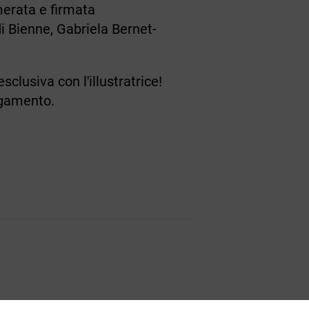
merata e firmata
 di Bienne, Gabriela Bernet-
clusiva con l'illustratrice!
agamento.