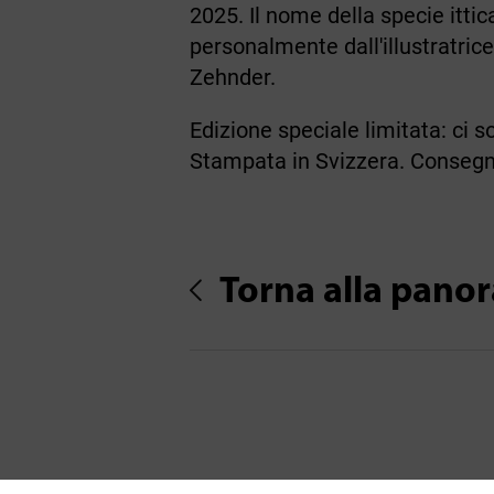
2025. Il nome della specie itti
personalmente dall'illustratrice 
Zehnder.
Edizione speciale limitata: ci s
Stampata in Svizzera. Consegn
Torna alla pano