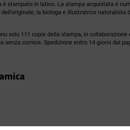
ca è stampato in latino. La stampa acquistata è nu
dell'originale, la biologa e illustratrice naturalista
ono solo 111 copie della stampa, in collaborazione es
a senza cornice. Spedizione entro 14 giorni dal p
ramica