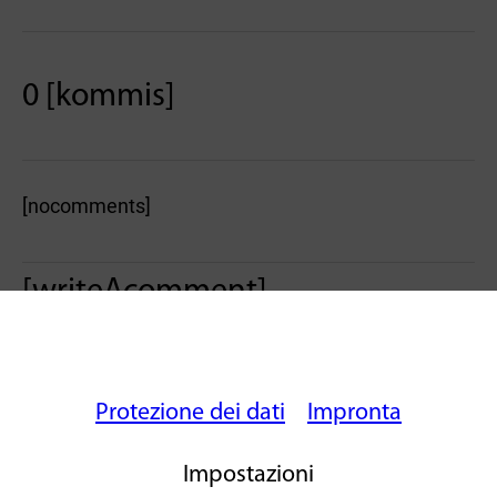
0 [kommis]
[nocomments]
[writeAcomment]
Protezione dei dati
Impronta
Impostazioni