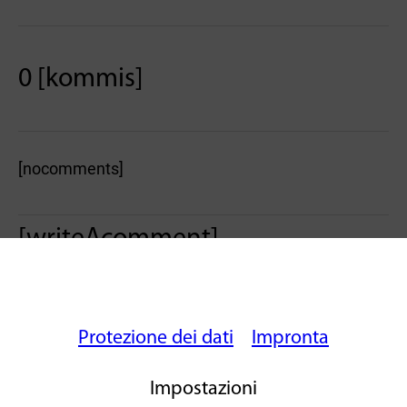
0 [kommis]
[nocomments]
[writeAcomment]
Protezione dei dati
Impronta
Impostazioni