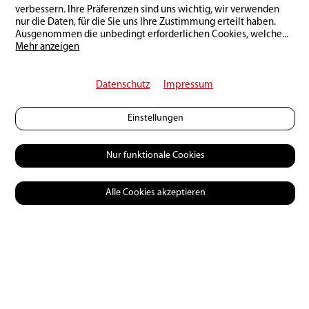
verbessern. Ihre Präferenzen sind uns wichtig, wir verwenden
nur die Daten, für die Sie uns Ihre Zustimmung erteilt haben.
Zurück zur Übersicht
Ausgenommen die unbedingt erforderlichen Cookies, welche
...
Mehr anzeigen
Datenschutz
Impressum
Das könnte Dich auch
Einstellungen
interessieren:
Nur funktionale Cookies
Alle Cookies akzeptieren