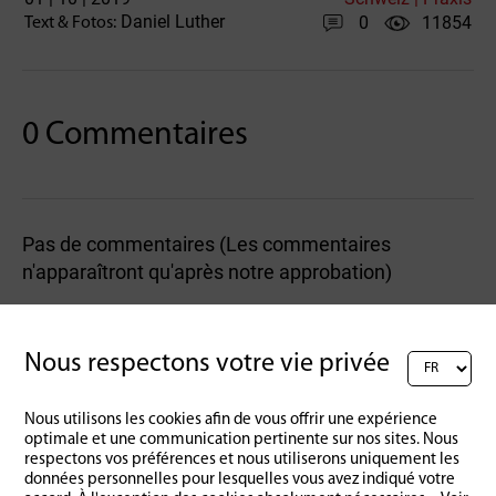
Daniel Luther
0
11854
Text & Fotos:
0 Commentaires
Pas de commentaires (Les commentaires
n'apparaîtront qu'après notre approbation)
Rédigez un commentaire :
Nous respectons votre vie privée
Nous utilisons les cookies afin de vous offrir une expérience
optimale et une communication pertinente sur nos sites. Nous
respectons vos préférences et nous utiliserons uniquement les
données personnelles pour lesquelles vous avez indiqué votre