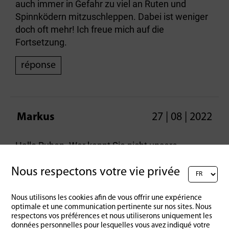
auch immer in Gefahr zu viel an Ruten und
Spinnködern mitzuschleppen. Dabei ist weniger
doch oft mehr! Ich freue mich auf die
Fortsetzung.
réponse
Markus
27 | 08 | 2022
Hallo Ruben. Wer kennt Sie nicht unsere
Tierfreunde. Gute Frage nach den Fischarten.
Muss ich mir merken.
Nous respectons votre vie privée
réponse
Nous utilisons les cookies afin de vous offrir une expérience
optimale et une communication pertinente sur nos sites. Nous
respectons vos préférences et nous utiliserons uniquement les
données personnelles pour lesquelles vous avez indiqué votre