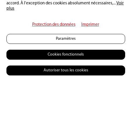
accord. À l'exception des cookies absolument nécessaires,
...
Voir
Rédigez un commentaire :
plus
Protection des données
Imprimer
Paramètres
Cookies fonctionnels
Autoriser tous les cookies
© 2026 Petri Heil
Contact
CGV
Charte de confidentialité