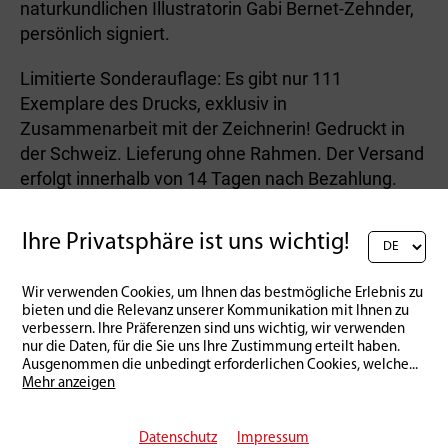
naturkundlichen Illustratorin Gabi Bernet-Zehnder,
persönlich signiert.
Limitierte Sonderauflage: Es gibt nur 111
Exemplare des Drucks, exklusiv in
Zusammenarbeit mit der Zeichnerin! Gedruckt in
der Schweiz. Lieferung ohne Rahmen. Der Versand
erfolgt innerhalb von 14 Tagen nach Bezahlung.
Ihre Privatsphäre ist uns wichtig!
Zurück zur Übersicht
Wir verwenden Cookies, um Ihnen das bestmögliche Erlebnis zu
bieten und die Relevanz unserer Kommunikation mit Ihnen zu
verbessern. Ihre Präferenzen sind uns wichtig, wir verwenden
nur die Daten, für die Sie uns Ihre Zustimmung erteilt haben.
Ausgenommen die unbedingt erforderlichen Cookies, welche
...
Mehr anzeigen
Datenschutz
Impressum