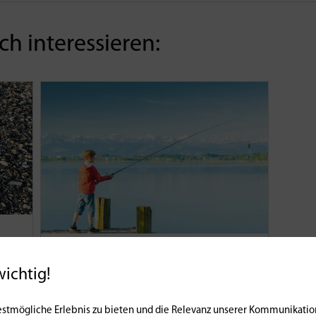
h interessieren:
Schweiz | Praxis
Was läuft im
Juni
wichtig!
11504
01 | 06 | 2018
0
9054
stmögliche Erlebnis zu bieten und die Relevanz unserer Kommunikation