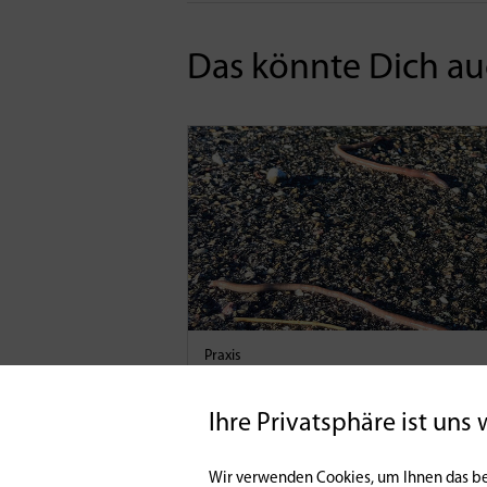
Das könnte Dich auc
Praxis
Naturköder für
Selbstversorger
Ihre Privatsphäre ist uns 
14 | 10 | 2022
0
Wir verwenden Cookies, um Ihnen das be