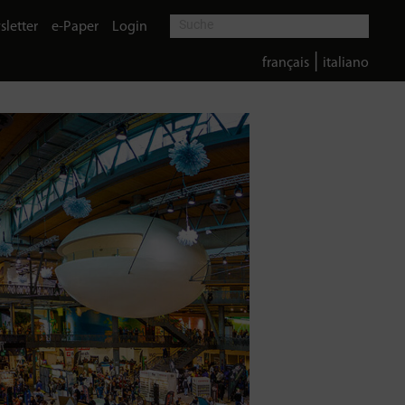
letter
e-Paper
Login
|
français
italiano