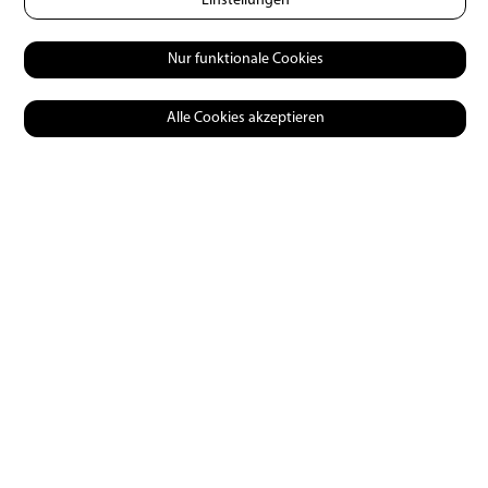
Einstellungen
Nur funktionale Cookies
Alle Cookies akzeptieren
Praxis
Die ersten Tage auf Hecht
30 | 04 | 2018
0
11977