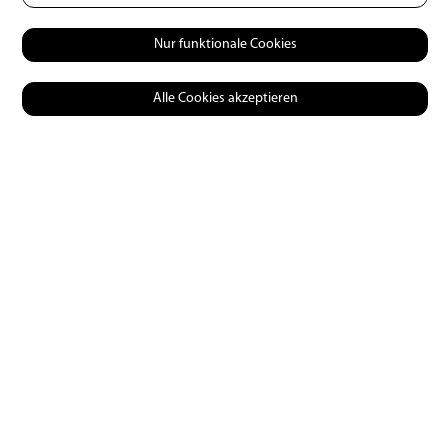
dort wird oft noch auf Massfischbesatz gesetzt –
aber es bleibt noch viel Luft nach oben. Es braucht
Nur funktionale Cookies
weitere Schritte hin zu einer smarten
Bewirtschaftung.»
Alle Cookies akzeptieren
Ruben Bohner beschäftigt sich privat wie beruflich als
Fischzüchter mit Forellen und ist entsprechend gut über
die Bedürfnisse der Bachforellen informiert.