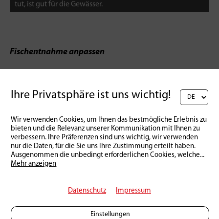
tut, ist gut für die Gewässer.
Fischentnahme anpassen
Schliesslich spricht Ruben Bohner noch eine für uns
Fischer unbequeme Wahrheit an: «In vielen
Ihre Privatsphäre ist uns wichtig!
öffentlichen Fliessgewässern sind die
Entnahmezahlen bei den Bachforellen schlicht zu
Wir verwenden Cookies, um Ihnen das bestmögliche Erlebnis zu
hoch. Die Fischereiverwaltungen investieren viel
bieten und die Relevanz unserer Kommunikation mit Ihnen zu
Zeit, Geld und Engagement in den Erhalt dieser
verbessern. Ihre Präferenzen sind uns wichtig, wir verwenden
Forellenpopulationen – und dann werden zu viele
nur die Daten, für die Sie uns Ihre Zustimmung erteilt haben.
Ausgenommen die unbedingt erforderlichen Cookies, welche
...
Fische entnommen. Die Fangzahlen sollten
Mehr anzeigen
restriktiver geregelt werden und Entnahmefenster
wären an vielen Gewässern sinnvoll. Zwar sind wir
Datenschutz
Impressum
in der Schweiz in Sachen Besatzpolitik
fortschrittlicher als unsere deutschen Nachbarn –
Einstellungen