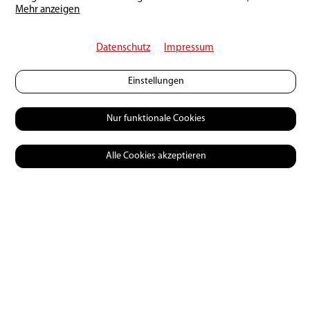
Mehr anzeigen
Datenschutz
Impressum
Einstellungen
Nur funktionale Cookies
0 Kommentare
Alle Cookies akzeptieren
Keine Kommentare (Kommentare erscheinen erst
nach unserer Freigabe)
Schreibe einen Kommentar: