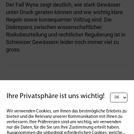
Der Fall Wyna zeigt deutlich, wie stark Gewässer
unter Druck geraten können und wie wichtig klare
Regeln sowie konsequenter Vollzug sind. Die
Diskrepanz zwischen wissenschaftlicher
Risikobeurteilung und rechtlicher Regulierung ist in
Schweizer Gewässern leider noch immer viel zu
gross.
Auch das SRF berichtete in der Rundschau vom
18.2.2026 über die Problematik:
Ihre Privatsphäre ist uns wichtig!
Wir verwenden Cookies, um Ihnen das bestmögliche Erlebnis zu
bieten und die Relevanz unserer Kommunikation mit Ihnen zu
verbessern. Ihre Präferenzen sind uns wichtig, wir verwenden
nur die Daten, für die Sie uns Ihre Zustimmung erteilt haben.
Ausgenommen die unbedingt erforderlichen Cookies, welche
...