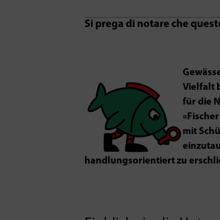
Si prega di notare che quest
Gewässe
Vielfalt
für die 
«Fischer
mit Schü
einzuta
handlungsorientiert zu erschli