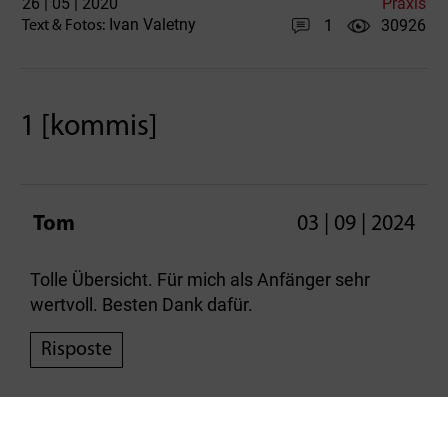
26 | 05 | 2020
Praxis
Ivan Valetny
1
30926
Text & Fotos:
1 [kommis]
Tom
03 | 09 | 2024
Tolle Übersicht. Für mich als Anfänger sehr
wertvoll. Besten Dank dafür.
Risposte
[writeAcomment]