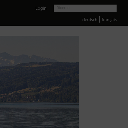
Login
|
deutsch
français