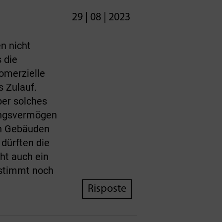
29 | 08 | 2023
n nicht
 die
omerzielle
s Zulauf.
ber solches
ungsvermögen
 an Gebäuden
dürften die
ht auch ein
estimmt noch
Risposte