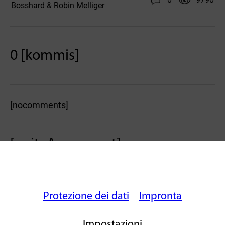
Bosshard & Robin Melliger
0 [kommis]
[nocomments]
[writeAcomment]
Protezione dei dati
Impronta
Impostazioni