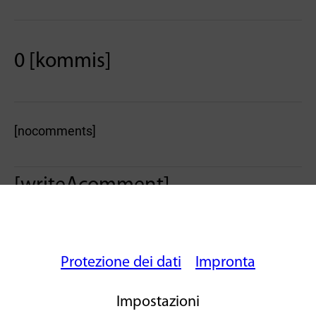
0 [kommis]
[nocomments]
[writeAcomment]
Protezione dei dati
Impronta
Impostazioni