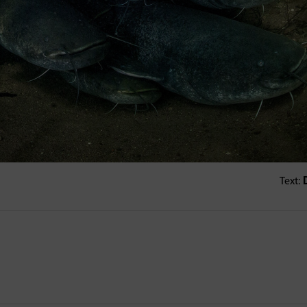
D
Text: