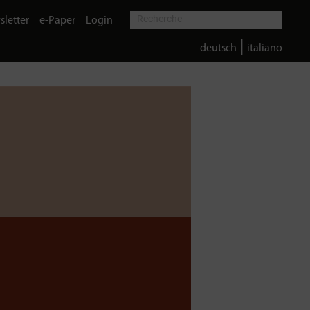
letter
e-Paper
Login
|
deutsch
italiano