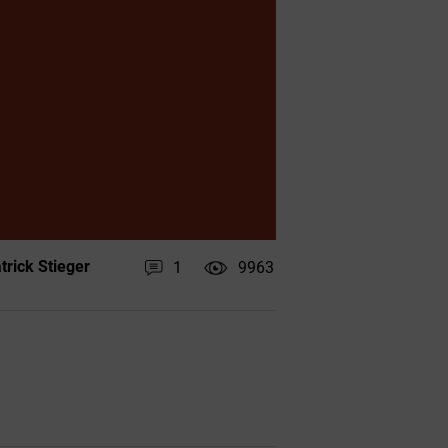
trick Stieger
1
9963