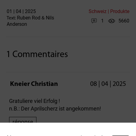
01 | 04 | 2025
Schweiz | Produkte
Ruben Rod
Nils
Text:
&
1
5660
Anderson
1 Commentaires
Kneier Christian
08 | 04 | 2025
Gratuliere viel Erfolg !
n.B.: Der Aprilscherz ist angekommen!
réponse