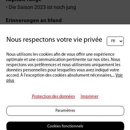
• Die Saison 2023 ist noch jung
Erinnerungen an Irland
• Als Jesus an den Erriff kam
Nous respectons votre vie privée
Nous utilisons les cookies afin de vous offrir une expérience
Retour à l'aperçu
optimale et une communication pertinente sur nos sites. Nous
respectons vos préférences et nous utiliserons uniquement les
données personnelles pour lesquelles vous avez indiqué votre
accord. À l'exception des cookies absolument nécessaires,
...
Voir
plus
Protection des données
Imprimer
Paramètres
Cookies fonctionnels