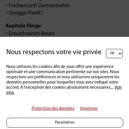
• Fischerzunft Diessenhofen
• Quagga-Panik?
Kapitale Fänge
• Erwachsenen-Beute
• Einmal mehr erfolgreiche Jungfischer
Nous respectons votre vie privée
Nous utilisons les cookies afin de vous offrir une expérience
Retour à l'aperçu
optimale et une communication pertinente sur nos sites. Nous
respectons vos préférences et nous utiliserons uniquement les
données personnelles pour lesquelles vous avez indiqué votre
accord. À l'exception des cookies absolument nécessaires,
...
Voir
plus
Protection des données
Imprimer
Paramètres