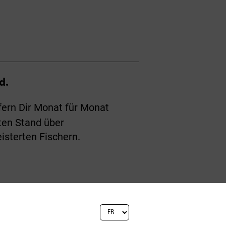
d.
fern Dir Monat für Monat
ten Stand über
isterten Fischern.