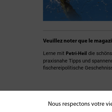
Veuillez noter que le magazi
Lerne mit
die schöns
Petri-Heil
praxisnahe Tipps und spannend
fischereipolitische Geschehnis
Retour à l'aperç
Nous respectons votre vi