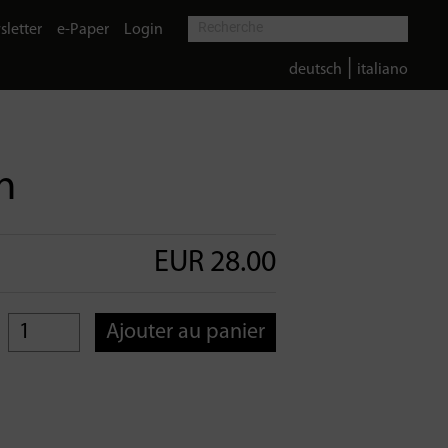
letter
e-Paper
Login
|
deutsch
italiano
n
EUR 28.00
Ajouter au panier