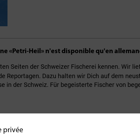
ne «Petri-Heil» n'est disponible qu'en alleman
ten Seiten der Schweizer Fischerei kennen. Wir lie
e Reportagen. Dazu halten wir Dich auf dem neus
se in der Schweiz. Für begeisterte Fischer von bege
u
e privée