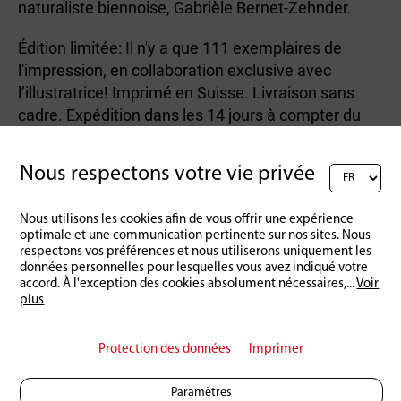
naturaliste biennoise, Gabrièle Bernet-Zehnder.
Édition limitée: Il n'y a que 111 exemplaires de
l'impression, en collaboration exclusive avec
l’illustratrice! Imprimé en Suisse. Livraison sans
cadre. Expédition dans les 14 jours à compter du
paiement.
Nous respectons votre vie privée
Nous utilisons les cookies afin de vous offrir une expérience
Retour à l'aperçu
optimale et une communication pertinente sur nos sites. Nous
respectons vos préférences et nous utiliserons uniquement les
données personnelles pour lesquelles vous avez indiqué votre
accord. À l'exception des cookies absolument nécessaires,
...
Voir
plus
Protection des données
Imprimer
Paramètres