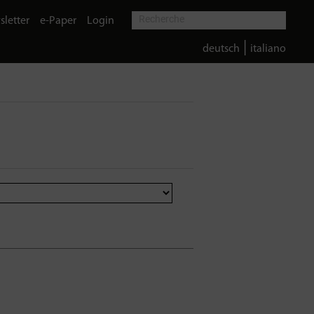
letter
e-Paper
Login
|
deutsch
italiano