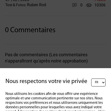
Ruben Rod
0
10306
Text & Fotos:
0 Commentaires
Pas de commentaires (Les commentaires
n'apparaîtront qu'après notre approbation)
Rédigez un commentaire :
Nous respectons votre vie privée
Nous utilisons les cookies afin de vous offrir une expérience
optimale et une communication pertinente sur nos sites. Nous
respectons vos préférences et nous utiliserons uniquement les
données personnelles pour lesquelles vous avez indiqué votre