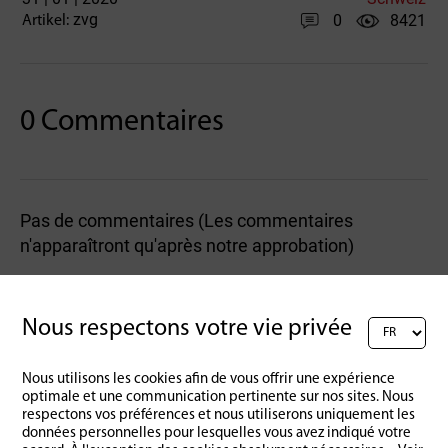
zvg
0
8421
Artikel:
0 Commentaires
Pas de commentaires (Les commentaires
n'apparaîtront qu'après notre approbation)
Rédigez un commentaire :
Nous respectons votre vie privée
Nous utilisons les cookies afin de vous offrir une expérience
optimale et une communication pertinente sur nos sites. Nous
respectons vos préférences et nous utiliserons uniquement les
données personnelles pour lesquelles vous avez indiqué votre