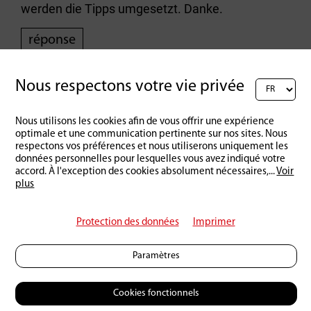
werden die Tipps umgesetzt. Danke.
réponse
Nous respectons votre vie privée
1 Antworten anzeigen
Nous utilisons les cookies afin de vous offrir une expérience
Rédigez un commentaire :
optimale et une communication pertinente sur nos sites. Nous
respectons vos préférences et nous utiliserons uniquement les
données personnelles pour lesquelles vous avez indiqué votre
accord. À l'exception des cookies absolument nécessaires,
...
Voir
plus
Protection des données
Imprimer
Paramètres
Cookies fonctionnels