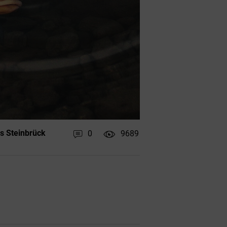
s Steinbrück
0
9689