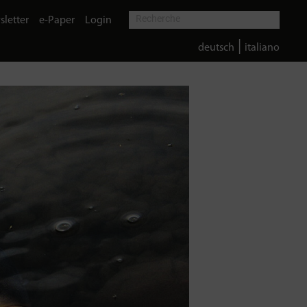
letter
e-Paper
Login
|
deutsch
italiano