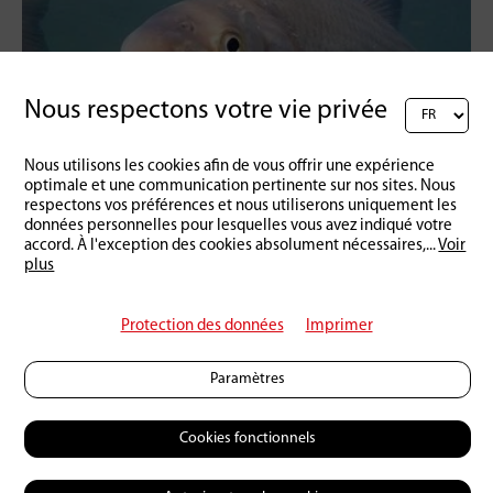
Nous respectons votre vie privée
Nous utilisons les cookies afin de vous offrir une expérience
Schweiz
05 | 05 | 2014
optimale et une communication pertinente sur nos sites. Nous
N'entrez pas dans la frayère de la Nase
respectons vos préférences et nous utiliserons uniquement les
données personnelles pour lesquelles vous avez indiqué votre
accord. À l'exception des cookies absolument nécessaires,
...
Voir
plus
Protection des données
Imprimer
Paramètres
Cookies fonctionnels