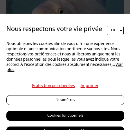
Nous respectons votre vie privée
Nous utilisons les cookies afin de vous offrir une expérience
Schweiz
05 | 05 | 2014
optimale et une communication pertinente sur nos sites. Nous
N'entrez pas dans la frayère de la Nase
respectons vos préférences et nous utiliserons uniquement les
données personnelles pour lesquelles vous avez indiqué votre
accord. À l'exception des cookies absolument nécessaires,
...
Voir
plus
Protection des données
Imprimer
Paramètres
Cookies fonctionnels