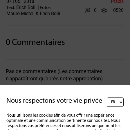
07 | 05 | 2018
Praxis
Erich Bolli
Text:
| Fotos:
0
10520
Mauro Misteli & Erich Bolli
0 Commentaires
Pas de commentaires (Les commentaires
n'apparaîtront qu'après notre approbation)
Rédigez un commentaire :
Nous respectons votre vie privée
Nous utilisons les cookies afin de vous offrir une expérience
optimale et une communication pertinente sur nos sites. Nous
respectons vos préférences et nous utiliserons uniquement les